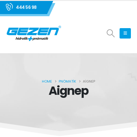
444 56 98
HOME
PNÖMATIK
AIGNEP
Aignep